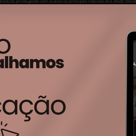
alização privilegiada com acesso as principais rodovias do Estado (Ba
ran Ville São Venâncio é muito mais que um Loteamento de Sucesso
planejamento urbanístico que foi idealizado e executado abrangendo lo
pleta e serviços, dando origem a região de Itupeva chamada de Rota S
égio Objetivo na porta, a menos de 500 metros do Hospital e a 6 min d
i você vive e desfruta dos melhores momentos com sua Família.
oteamento possui um Clube Completo com 19.000m2 e diversos itens d
Salão de festas;
Salão de jogos;
Brinquedoteca;
Playground;
Sauna seca e a vapor;
Academia completa e climatizada;
Piscina recreativa com prainha;
Piscina semi-olímpica (25m);
2 quadras poliesportivas;
1 quadra de tênis de saibro;
1 campo de futebol society gramado;
Placas fotovoltaicas instaladas no clube e no estacionamento, tornand
oteamento residencial foi planejado e executado em 3 fases, com ac