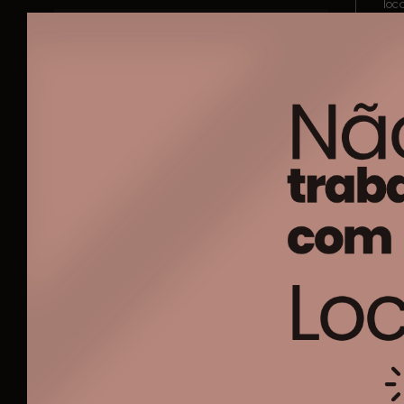
loc
Terreno
Plano
O G
de 
Área Total
300m²
com
Terreno Frente
12m
Col
Terreno Fundo
12m
Aqu
Terreno Direita
25m
O l
Terreno Esquerda
25m
Rota Sul Negócios Imobiliários
CRECI -
037560-J
(11) 9837-23424
rotasulnegociosimobiliarios@gmail.com
Nome
O l