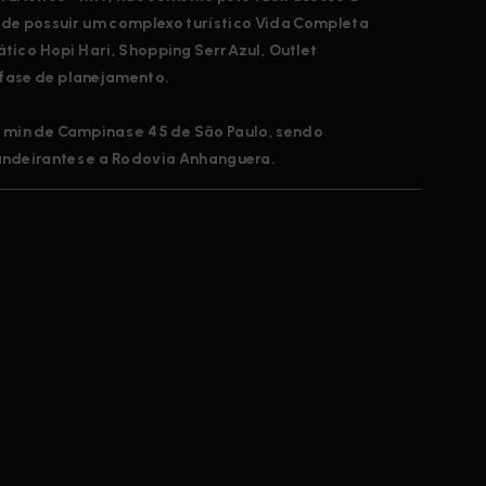
 de possuir um
complexo turístico Vida Completa
tico Hopi Hari, Shopping SerrAzul, Outlet
 fase de planejamento.
0 min de Campinas e 45 de São Paulo, sendo
andeirantes e a Rodovia Anhanguera.