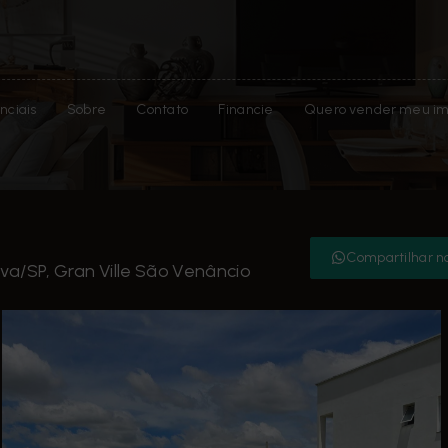
nciais
Sobre
Contato
Financie
Quero vender meu im
Compartilhar n
va/SP, Gran Ville São Venâncio