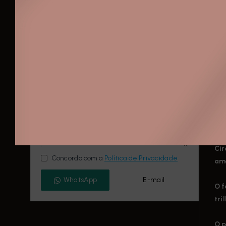
flu
Telefone
Lo
São
E-mail
Co
Mensagem
Itu
de 
exu
Com
Cir
Concordo com a
Política de Privacidade
ame
WhatsApp
E-mail
O f
tri
O p