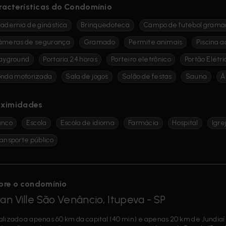
racterísticas do Condomínio
ademia de ginástica
Brinquedoteca
Campo de futebol grama
âmeras de segurança
Gramado
Permite animais
Piscina a
ayground
Portaria 24 horas
Porteiro eletrônico
Portão Elétri
onda motorizada
Sala de jogos
Salão de festas
Sauna
Á
oximidades
anco
Escola
Escola de idioma
Farmácia
Hospital
Igre
ansporte público
bre o condomínio
an Ville São Venâncio, Itupeva - SP
alizado a apenas 60 km da capital (40 min) e apenas 20 km de Jundia