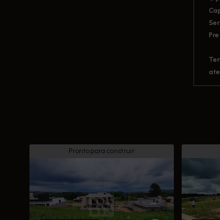
Cap
Ser
Pre
Tem
ate
Pronto para construir