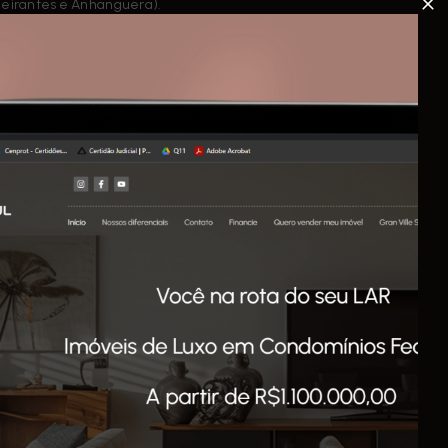
ndeirantes e Anhanguera).
! O empreendimento faz parte de um elaborado estudo
tes residenciais, lotes comerciais, área de lazer
ul e tudo isso dentro da cidade.
o centro da cidade e perto de tudo que você precisa.
e lazer:
o o custo do condomínio bem mais baixo.
essos e portarias independentes, oferecendo assim um