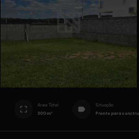
e
Área Total
Situação
300 m²
Pronto para constru