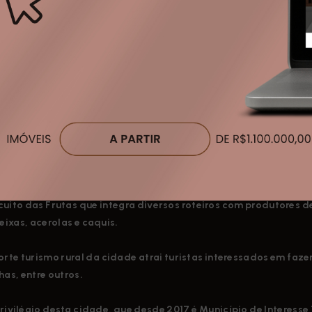
xo menor de pessoas circulando, proporcionando mais tranquilidade, m
calização
 Venâncio - Itupeva/SP, Gran Ville São Venâncio
nheça a cidade Itupeva
peva, localizada na região Sudeste do Estado de São Paulo, a 
Jundiaí. Apresenta-se como uma típica cidade do interior que, b
berante, tem uma marcante presença do setor rural.
 uma população estimada de 70.616 habitantes em 2022e compõ
cuito das Frutas que integra diversos roteiros com produtores d
ixas, acerolas e caquis.
orte turismo rural da cidade atrai turistas interessados em faz
lhas, entre outros.
rivilégio desta cidade, que desde 2017 é Município de Interesse 