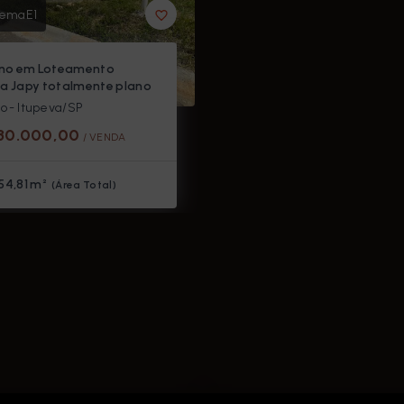
emaE1
eno em Loteamento
a Japy totalmente plano
o - Itupeva/SP
30.000,00
/ 
VENDA
54,81 m²
(
Área Total
)