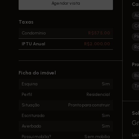
Agendar visita
Ca
Ac
Taxas
C
Condomínio
R$575,00
Pl
IPTU Anual
R$2.000,00
R
Pr
Ficha do imóvel
B
Esquina
Sim
Tr
Perfil
Residencial
Situação
Pronto para construir
So
Escriturado
Sim
Gr
Averbado
Sim
Loc
Possui mobília?
Sem mobília