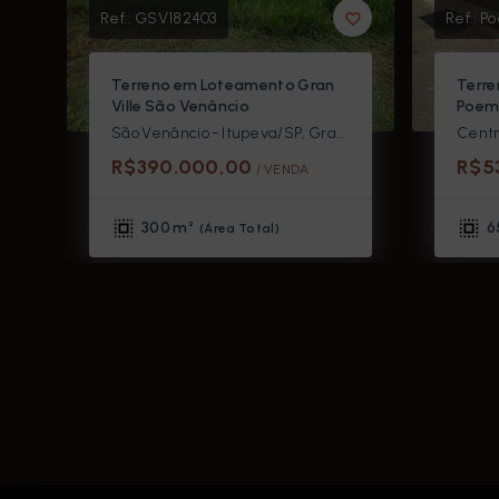
Ref.:
GSV182403
Ref.:
Po
Terreno em Loteamento Gran
Terr
Ville São Venâncio
Poem
São Venâncio - Itupeva/SP, Gran Ville São Venâncio
Centr
R$390.000,00
R$5
/ 
VENDA
300 m²
6
(
Área Total
)