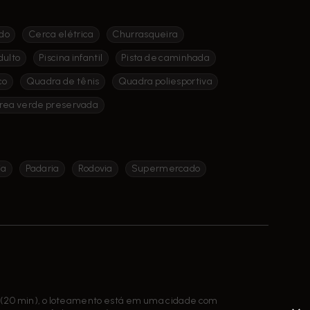
do
Cerca elétrica
Churrasqueira
dulto
Piscina infantil
Pista de caminhada
co
Quadra de tênis
Quadra poliesportiva
rea verde preservada
ja
Padaria
Rodovia
Supermercado
í (20 min), o loteamento está em uma cidade com