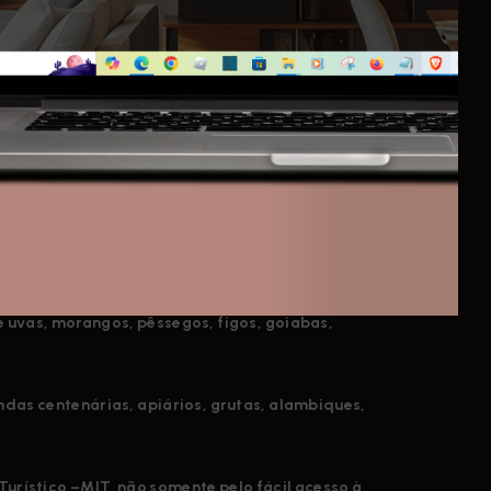
ais segurança e maior facilidade de acesso.
72 km da capital, faz parte da Aglomeração Urbana
eneficiada pelo ar fresco e pela natureza
e com outros municípios o polo turístico do
e uvas, morangos, pêssegos, figos, goiabas,
endas centenárias, apiários, grutas, alambiques,
Turístico –MIT, não somente pelo fácil acesso à