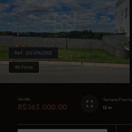
Ref.:
GSV062002
46
fotos
Venda
Terreno Frent
R$365.000,00
12 m