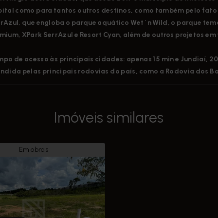
ital como para tantos outros destinos, como também pelo fato
rAzul, que engloba o parque aquático Wet´n Wild, o parque temá
mium, XPark SerrAzul e Resort Cyan, além de outros projetos em
po de acesso às principais cidades: apenas 15 min e Jundiaí, 2
ndida pelas principais rodovias do país, como a Rodovia dos B
Imóveis similares
Em obras