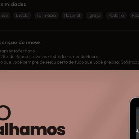
oximidades
anco
Escola
Farmácia
Hospital
Igreja
Padaria
Rod
scrição do imóvel
eamento fechado
28,5 da Raposo Tavares / Estrada Fernando Nobre
o que você sempre desejou perto de tudo que você precisa. Sofisticaçã
eamento fechado com terrenos a partir de 500m2, com obras acelerada
 mais de 79.000m2 de Mata Atlântica preservada, 4 lagos e mais de 18
 apenas 102 lotes, então garanta já o seu!
re em contato conosco 🌼🌳🌻🌸🌺
informações estão sujeitas a alterações. Consulte o corretor responsáv
calização