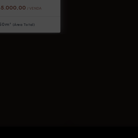
65.000,00
/ 
VENDA
50 m²
(
Área Total
)