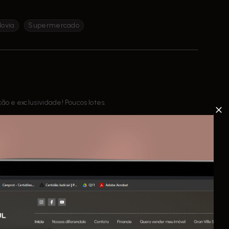
ovia
Supermercado
o e exclusividade! Poucos lotes.
s e entrega prevista para Abril de 2023.
 opções de lazer projetadas para o seu bem estar.
el.