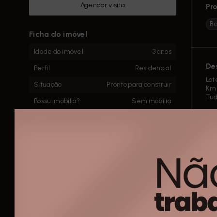
Agendar visita
Pr
B
Ficha do imóvel
Idade do imóvel
3 anos
De
Perfil
Residencial
Lot
Situação
Pronto para construir
Km 
Tud
Possui mobília?
Sem mobília
Lot
Aceita Financiamento
Sim
São
Área Total
500m²
São
Ent
As 
Rota Sul Negócios Imobiliários
CRECI -
037560-J
(11) 9837-23424
Lo
rotasulnegociosimobiliarios@gmail.com