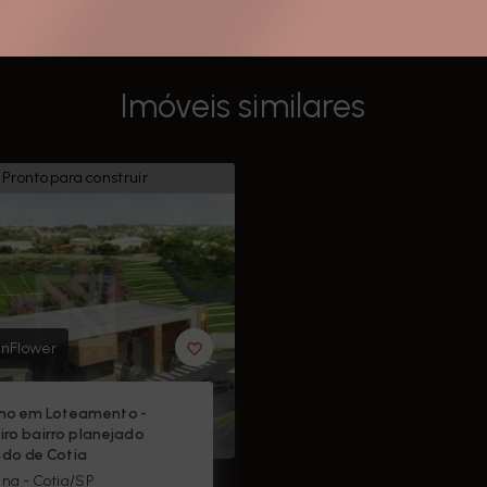
Imóveis similares
Pronto para construir
nFlower
no em Loteamento -
iro bairro planejado
do de Cotia
na - Cotia/SP