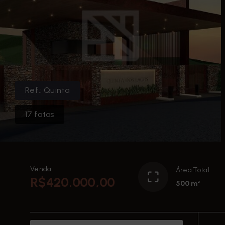
Ref.:
Quinta
17
fotos
Venda
Área Total
R$420.000,00
500 m²