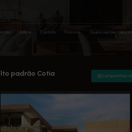
nciais
Sobre
Contato
Financie
Quero vender meu im
lto padrão Cotia
Compartilhar n