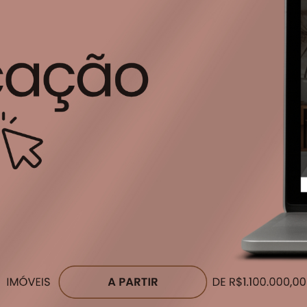
rada Carlos Antônio Pereira de Castro, 350 - Pitas - Cotia/SP
- 06704-5
Leaflet