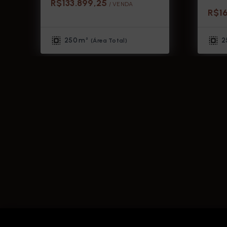
R$133.899,25
/ 
VENDA
R$1
250 m²
2
(
Área Total
)