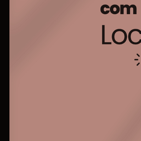
Est
Nome
Telefone
E-mail
Mensagem
Concordo com a
Política de Privacidade
WhatsApp
E-mail