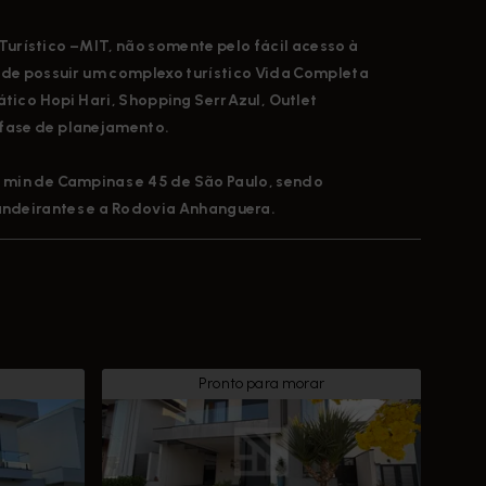
Turístico –MIT, não somente pelo fácil acesso à
 de possuir um
complexo turístico Vida Completa
tico Hopi Hari, Shopping SerrAzul, Outlet
 fase de planejamento.
0 min de Campinas e 45 de São Paulo, sendo
andeirantes e a Rodovia Anhanguera.
Pronto para morar