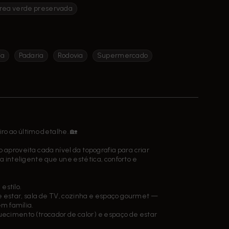
rea verde preservada
ja
Padaria
Rodovia
Supermercado
o ao último detalhe. 🏡
aproveita cada nível da topografia para criar
 inteligente que une estética, conforto e
estilo.
de estar, sala de TV, cozinha e espaço gourmet —
m família.
uecimento (trocador de calor) e espaço de estar