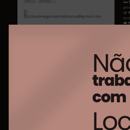
CRECI -
037560-J
🛏️
pri
(11) 9837-23424
🌿
rotasulnegociosimobiliarios@gmail.com
ou 
👑
Nome
enc
✅
D
Telefone
E-mail
Uma
📲
Mensagem
So
Gr