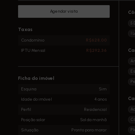
Agendar visita
Cô
5 
Taxas
1 
Condomínio
R$628,00
Ca
IPTU Mensal
R$292,36
Ar
E
Ficha do imóvel
Pe
Esquina
Sim
Ca
Idade do imóvel
4 anos
Ac
Perfil
Residencial
C
Posição solar
Sol da manhã
Pl
Situação
Pronto para morar