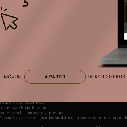
alizado a apenas 60 km da capital (40 min) e apenas 20 km de Jundia
alização privilegiada com acesso as principais rodovias do Estado (Ba
ran Ville São Venâncio é muito mais que um Loteamento de Sucesso
planejamento urbanístico que foi idealizado e executado abrangendo lo
pleta e serviços, dando origem a região de Itupeva chamada de Rota S
égio Objetivo na porta, a menos de 500 metros do Hospital e a 6 min d
i você vive e desfruta dos melhores momentos com sua Família.
oteamento possui um Clube Completo com 19.000m2 e diversos itens d
Salão de festas;
Salão de jogos;
Brinquedoteca;
Playground;
Sauna seca e a vapor;
Academia completa e climatizada;
Piscina recreativa com prainha;
Piscina semi-olímpica (25m);
2 quadras poliesportivas;
1 quadra de tênis de saibro;
1 campo de futebol society gramado;
Placas fotovoltaicas instaladas no clube e no estacionamento, tornand