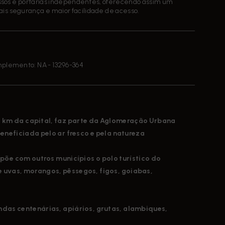
essos e portarias independentes, oferecendo assim um
ais segurança e maior facilidade de acesso.
omplemento: NA
- 13296-364
72 km da capital, faz parte da Aglomeração Urbana
eneficiada pelo ar fresco e pela natureza
e com outros municípios o polo turístico do
e uvas, morangos, pêssegos, figos, goiabas,
endas centenárias, apiários, grutas, alambiques,