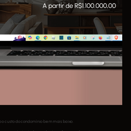
í (20 min), o loteamento está em uma cidade com
ndeirantes e Anhanguera).
! O empreendimento faz parte de um elaborado estudo
tes residenciais, lotes comerciais, área de lazer
ul e tudo isso dentro da cidade.
o centro da cidade e perto de tudo que você precisa.
e lazer:
o o custo do condomínio bem mais baixo.