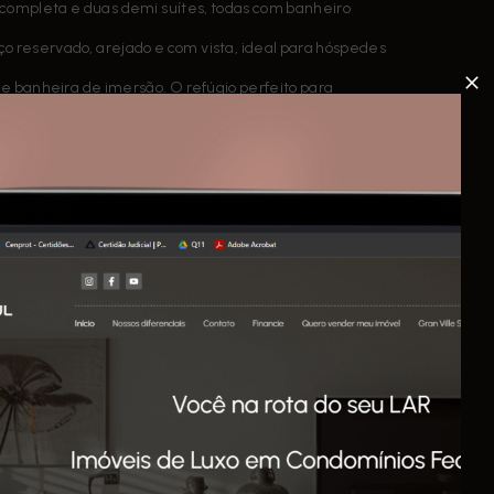
te completa e duas demi suítes, todas com banheiro
o reservado, arejado e com vista, ideal para hóspedes
 e banheira de imersão. O refúgio perfeito para
de vida desde o primeiro dia. 🔑
ink do WhatsApp!