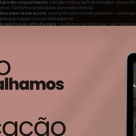
Subindo um pavimento
, três dormitórios bem distribuídos: uma suí
vativo. Conforto e privacidade para toda a família.
Mais meio lance acima
, uma suíte com varanda privativa — um espaç
para quem quer um cantinho especial.
No ponto mais alto da casa
, a suíte master com closet, penteadeira
errar o dia com muito conforto e sofisticação.
iferenciais que fazem toda a diferença:
❄️ Ar-condicionado instalado em todos os ambientes
📷 Sistema completo de câmeras de monitoramento
☀️ Placas fotovoltaicas e boiler já instalados
💧 Filtro de entrada de água
🌄 Vista privilegiada para a fazenda e para a fase 02
🏊 Piscina com aquecimento gerador de cloro
Cabeamento para internet
Persianas automatizadas
 casa pronta para te receber com tecnologia, segurança e qualidade 
Quer saber mais ou agendar uma visita? Entre em contato pelo l
bre o condomínio
an Ville São Venâncio, Itupeva - SP