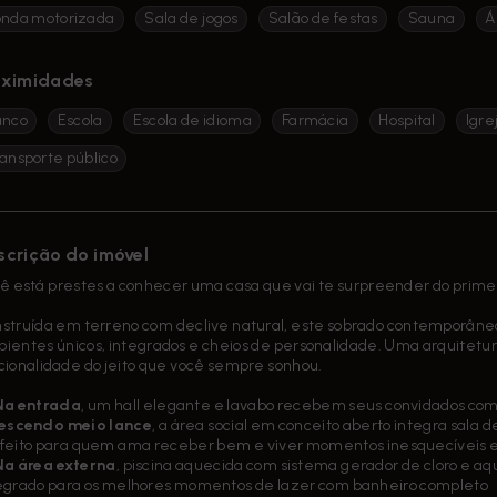
onda motorizada
Sala de jogos
Salão de festas
Sauna
Á
oximidades
anco
Escola
Escola de idioma
Farmácia
Hospital
Igre
ansporte público
scrição do imóvel
ê está prestes a conhecer uma casa que vai te surpreender do primeir
struída em terreno com declive natural, este sobrado contemporâneo 
ientes únicos, integrados e cheios de personalidade. Uma arquitetura
cionalidade do jeito que você sempre sonhou.
Na entrada
, um hall elegante e lavabo recebem seus convidados com 
escendo meio lance
, a área social em conceito aberto integra sala 
feito para quem ama receber bem e viver momentos inesquecíveis e
Na área externa
, piscina aquecida com sistema gerador de cloro e aq
egrado para os melhores momentos de lazer com banheiro completo