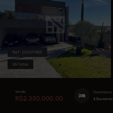
Ref.:
GSV170103
65
fotos
Venda
Dormitórios
R$2.350.000,00
5 Dormitóri