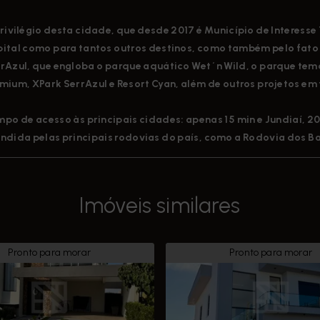
rivilégio desta cidade, que desde 2017 é Município de Interesse 
ital como para tantos outros destinos, como também pelo fato
rAzul, que engloba o parque aquático Wet´n Wild, o parque temá
mium, XPark SerrAzul e Resort Cyan, além de outros projetos em
po de acesso às principais cidades: apenas 15 min e Jundiaí, 2
ndida pelas principais rodovias do país, como a Rodovia dos B
Imóveis similares
Pronto para morar
Pronto para morar