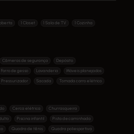
oberta
1 Closet
1 Sala de TV
1 Cozinha
Câmeras de segurança
Depósito
Forro de gesso
Lavanderia
Móveis planejados
Pressurizador
Sacada
Tomada carro elétrico
do
Cerca elétrica
Churrasqueira
dulto
Piscina infantil
Pista de caminhada
co
Quadra de tênis
Quadra poliesportiva