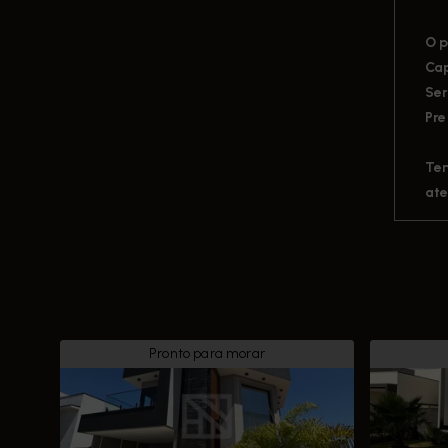
O p
Cap
Ser
Pre
Tem
ate
Pronto para morar