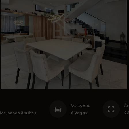
Garagens
Ár
os, sendo 3 suítes
6 Vagas
26