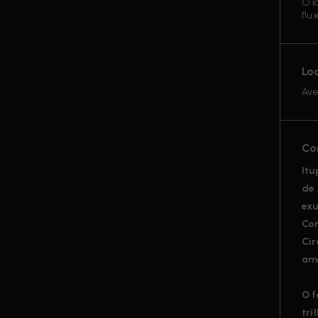
O l
flu
Lo
Ave
Co
Itu
de 
exu
Com
Cir
ame
O f
tri