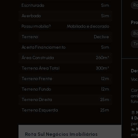
R
Escriturado
Sim
Averbado
Sim
Pr
Possui mobília?
Mobiliado e decorado
B
Terreno
Declive
Tr
Aceita Financiamento
Sim
Área Construída
260m²
Terreno Área Total
300m²
De
Terreno Frente
12m
Voc
Terreno Fundo
12m
Con
amb
Terreno Direita
25m
fun
Terreno Esquerda
25m
🚪
⬇️
D
per
🏊
Rota Sul Negócios Imobiliários
int