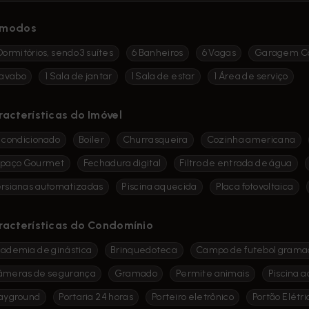
modos
Dormitórios, sendo 3 suítes
6 Banheiros
6 Vagas
Garagem C
Lavabo
1 Sala de jantar
1 Sala de estar
1 Área de serviço
racterísticas do Imóvel
 condicionado
Boiler
Churrasqueira
Cozinha americana
spaço Gourmet
Fechadura digital
Filtro de entrada de água
rsianas automatizadas
Piscina aquecida
Placa fotovoltaica
racterísticas do Condomínio
ademia de ginástica
Brinquedoteca
Campo de futebol grama
âmeras de segurança
Gramado
Permite animais
Piscina a
ayground
Portaria 24 horas
Porteiro eletrônico
Portão Elétri