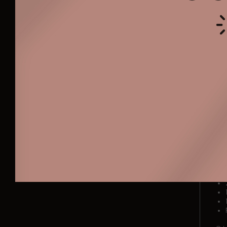
Loc
loc
Concordo com a
Política de Privacidade
O G
WhatsApp
E-mail
de 
com
Col
Aqu
O l