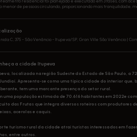
oteamento residencial foi planejado e executado em 3 fases, com ac
xo menor de pessoas circulando, proporcionando mais tranquilidade, m
calização
nida C, 375 - São Venâncio - Itupeva/SP, Gran Ville São Venâncio | C
nheça a cidade Itupeva
peva, localizada na região Sudeste do Estado de São Paulo, a 
Jundiaí. Apresenta-se como uma típica cidade do interior que, b
berante, tem uma marcante presença do setor rural.
 uma população estimada de 70.616 habitantes em 2022e compõ
cuito das Frutas que integra diversos roteiros com produtores d
ixas, acerolas e caquis.
orte turismo rural da cidade atrai turistas interessados em faz
lhas, entre outros.