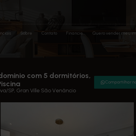
nciais
Sobre
Contato
Financie
Quero vender meu im
omínio com 5 dormitórios,
iscina
Compartilhar n
va/SP, Gran Ville São Venâncio